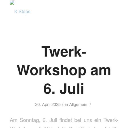
Twerk-
Workshop am
6. Juli
/
/
20. April 2025
in
Allgemein
Am Sonntag, 6. Juli findet bei uns ein Twerk-