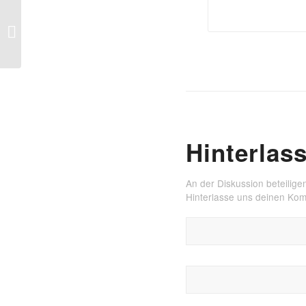
Open Class im März
Hinterlas
An der Diskussion beteilige
Hinterlasse uns deinen Ko