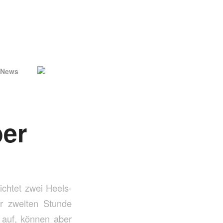
News
ber
ichtet zwei Heels-
er zweiten Stunde
 auf, können aber