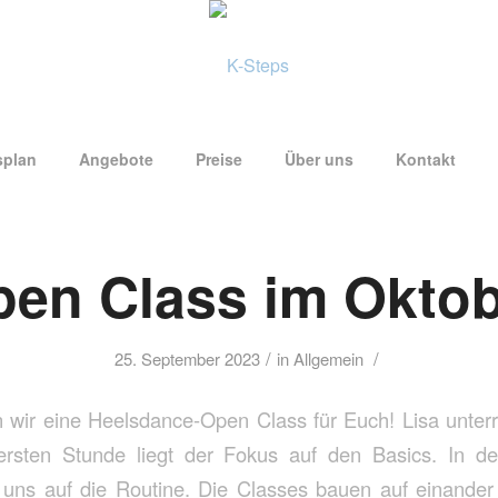
splan
Angebote
Preise
Über uns
Kontakt
en Class im Okto
/
/
25. September 2023
in
Allgemein
wir eine Heelsdance-Open Class für Euch! Lisa unterr
ersten Stunde liegt der Fokus auf den Basics. In d
r uns auf die Routine. Die Classes bauen auf einander