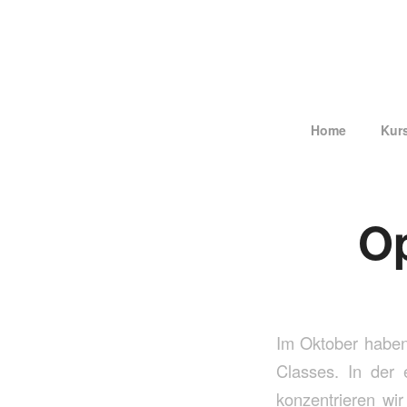
Home
Kur
Op
Im Oktober haben 
Classes. In der 
konzentrieren wi