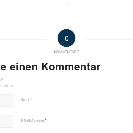
0
KOMMENTARE
se einen Kommentar
n?
mmentar!
*
Name
*
E-Mail-Adresse