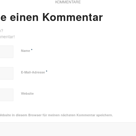
KOMMENTARE
se einen Kommentar
n?
mmentar!
*
Name
*
E-Mail-Adresse
Website
Website in diesem Browser für meinen nächsten Kommentar speichern.