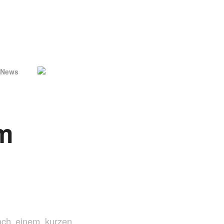
News
m
ach einem kurzen