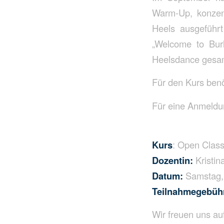
Warm-Up, konzent
Heels ausgeführ
„Welcome to Burl
Heelsdance gesam
Für den Kurs benö
Für eine Anmeldun
Kurs
: Open Clas
Dozentin:
Kristin
Datum:
Samstag, 
Teilnahmegebüh
Wir freuen uns au