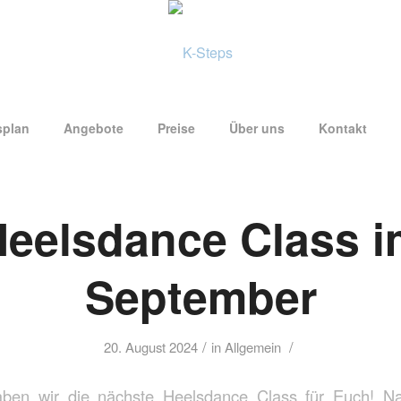
splan
Angebote
Preise
Über uns
Kontakt
Heelsdance Class i
September
/
/
20. August 2024
in
Allgemein
ben wir die nächste Heelsdance Class für Euch! N